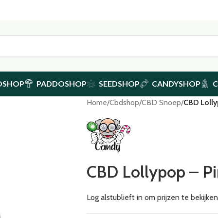
DSHOP
PADDOSHOP
SEEDSHOP
CANDYSHOP
Home
/
Cbdshop
/
CBD Snoep
/
CBD Lolly
CBD Lollypop – P
Log alstublieft in om prijzen te bekijk