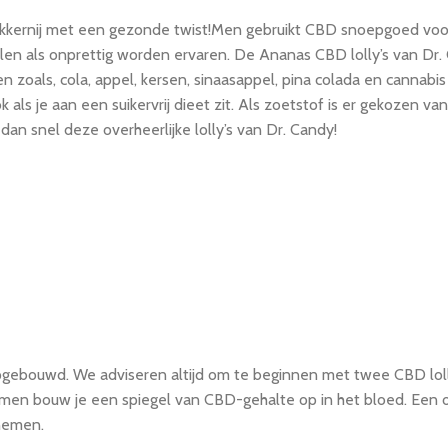
ekkernij met een gezonde twist!Men gebruikt CBD snoepgoed vo
len als onprettig worden ervaren. De Ananas CBD lolly’s van Dr.
oals, cola, appel, kersen, sinaasappel, pina colada en cannabis ex
als je aan een suikervrij dieet zit. Als zoetstof is er gekozen van
n snel deze overheerlijke lolly’s van Dr. Candy!
pgebouwd. We adviseren altijd om te beginnen met twee CBD loll
nemen bouw je een spiegel van CBD-gehalte op in het bloed. Een o
nemen.