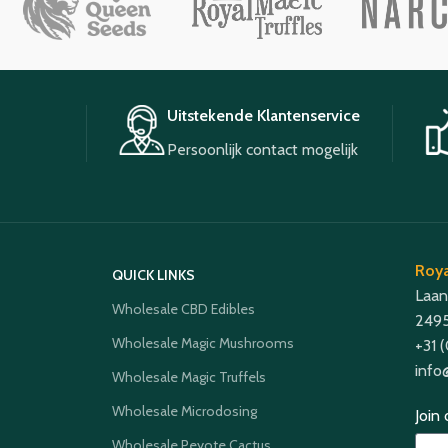
Uitstekende Klantenservice
Persoonlijk contact mogelijk
Roya
QUICK LINKS
Laan
Wholesale CBD Edibles
2495
Wholesale Magic Mushrooms
+31 
info
Wholesale Magic Truffels
Wholesale Microdosing
Join
Wholesale Peyote Cactus