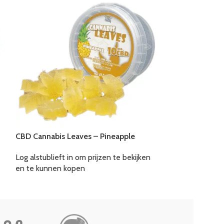
CBD Cannabis Leaves – Pineapple
CBD Cannabis L
Log alstublieft in om prijzen te bekijken
Log alstublieft i
en te kunnen kopen
en te kunnen k