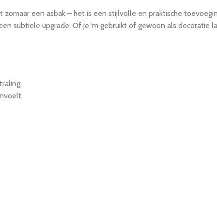
et zomaar een asbak – het is een stijlvolle en praktische toevoegi
en subtiele upgrade. Of je ‘m gebruikt of gewoon als decoratie l
raling
nvoelt