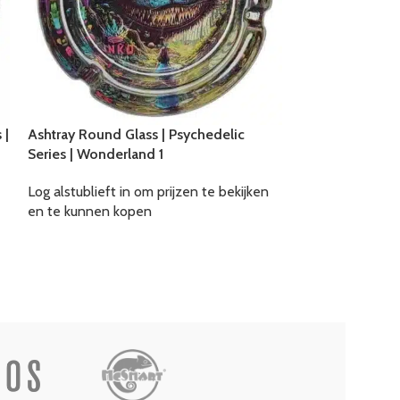
 |
Ashtray Round Glass | Psychedelic
Ashtray Round G
Series | Wonderland 1
Series | Magic 
Log alstublieft in om prijzen te bekijken
Log alstublieft i
en te kunnen kopen
en te kunnen k