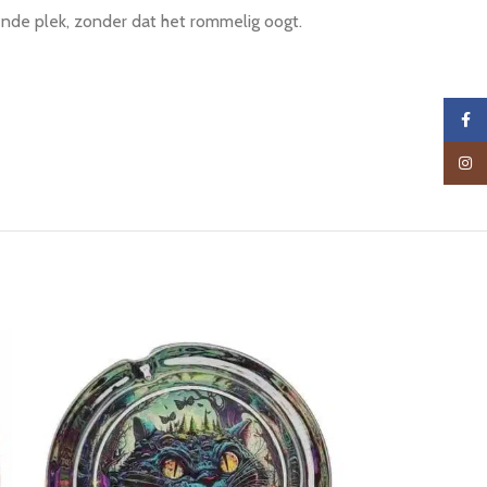
ende plek, zonder dat het rommelig oogt.
Faceb
Insta