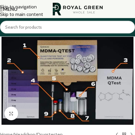
Skip to navigation
MENU
Skip to main content
Click to enlarge
Home
/
Headshop
/
Drugstesten