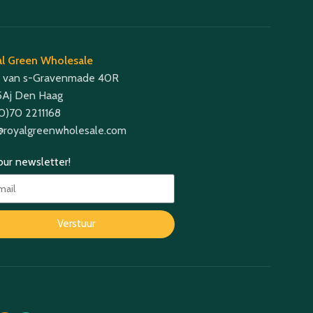
l Green Wholesale
 van s-Gravenmade 40R
Aj Den Haag
(0)70 2211168
@royalgreenwholesale.com
 our newsletter!
Verstuur