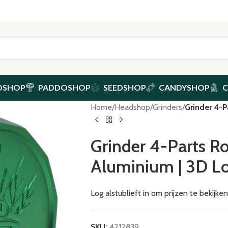
DSHOP
PADDOSHOP
SEEDSHOP
CANDYSHOP
Home
/
Headshop
/
Grinders
/
Grinder 4-P
Grinder 4-Parts Ro
Aluminium | 3D L
Log alstublieft in om prijzen te bekijk
SKU:
4212839