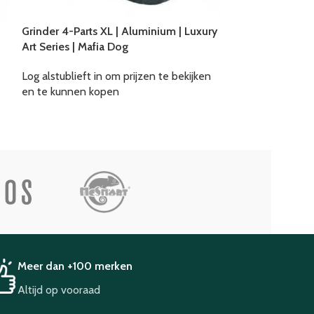
Grinder 4-Parts XL | Aluminium | Luxury
Grinder 4-Part
Art Series | Mafia Dog
| Psychedelic Se
Mushrooms 2
Log alstublieft in om prijzen te bekijken
en te kunnen kopen
Log alstublieft i
en te kunnen k
Meer dan +100 merken
Altijd op vooraad