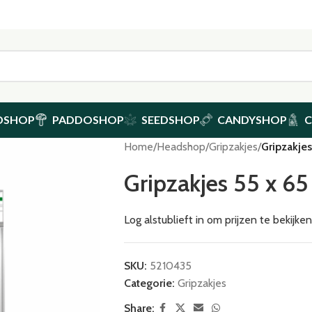
DSHOP
PADDOSHOP
SEEDSHOP
CANDYSHOP
Home
/
Headshop
/
Gripzakjes
/
Gripzakje
Gripzakjes 55 x 
Log alstublieft in om prijzen te bekijk
SKU:
5210435
Categorie:
Gripzakjes
Share: