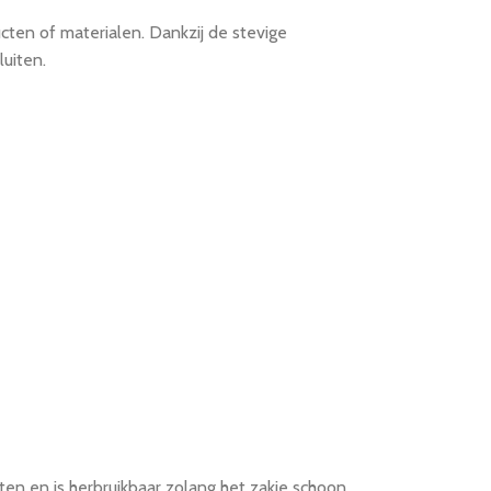
ucten of materialen. Dankzij de stevige
uiten.
ten en is herbruikbaar zolang het zakje schoon