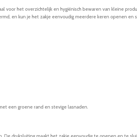
aal voor het overzichtelijk en hygiënisch bewaren van kleine prod
hermd, en kun je het zakje eenvoudig meerdere keren openen en sl
met een groene rand en stevige lasnaden.
. De druksluiting maakt het zakje eenvoudig te openen en te slui