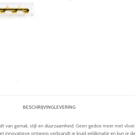
BESCHRIJVING
LEVERING
t van gemak, stijl en duurzaamheid. Geen gedoe meer met vloei of
et innovatieve ontwerp verbrandt je kruid gelijkmatig en kun je d