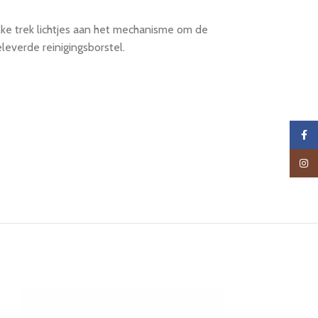
 elke trek lichtjes aan het mechanisme om de
everde reinigingsborstel.
Faceb
Insta