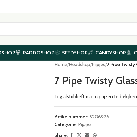
DSHOP
PADDOSHOP
SEEDSHOP
CANDYSHOP
Home
/
Headshop
/
Pijpjes
/
7 Pipe Twisty 
7 Pipe Twisty Glas
Log alstublieft in om prijzen te bekijk
Artikelnummer:
5206926
Categorie:
Pijpjes
Share: