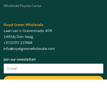
Wholesale Peyote Cactus
Royal Green Wholesale
Laan van s-Gravenmade 40R
2495Aj Den Haag
+31 (0)70 2211168
info@royalgreenwholesale.com
Join our newsletter!
Verstuur
Betaal Opties:
Verzendbedrijven: