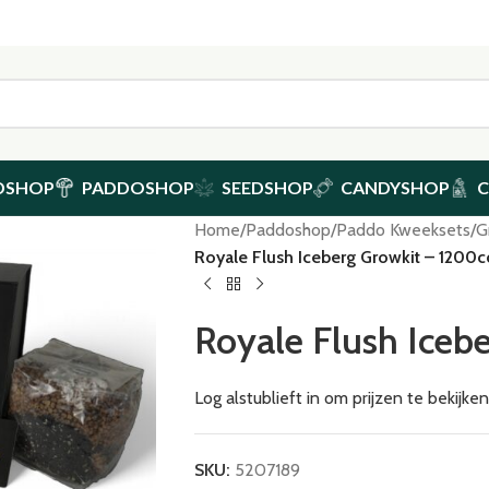
DSHOP
PADDOSHOP
SEEDSHOP
CANDYSHOP
Home
/
Paddoshop
/
Paddo Kweeksets
/
G
Royale Flush Iceberg Growkit – 1200c
Royale Flush Iceb
Log alstublieft in om prijzen te bekijk
SKU:
5207189