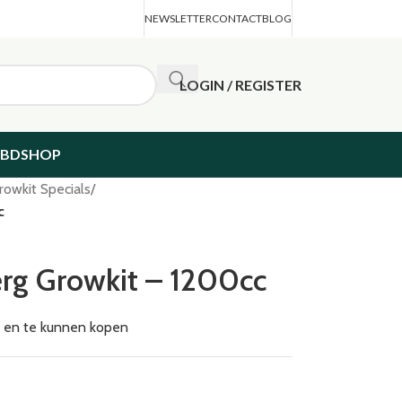
NEWSLETTER
CONTACT
BLOG
LOGIN / REGISTER
CBDSHOP
rowkit Specials
/
c
erg Growkit – 1200cc
en en te kunnen kopen