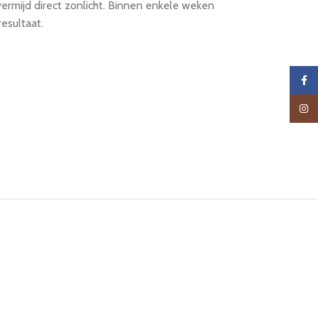
ermijd direct zonlicht. Binnen enkele weken
resultaat.
Faceb
Insta