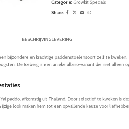
Categorie:
Growkit Specials
Share:
BESCHRIJVING
LEVERING
een bijzondere en krachtige paddenstoelensoort zelf te kweken.
ten. De Iceberg is een unieke albino-variant die niet alleen opval
estaties
Yai paddo, afkomstig uit Thailand. Door selectief te kweken is dez
ijzige look maken hem tot een opvallende keuze voor liefhebber