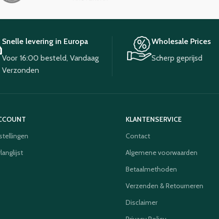
Snelle levering in Europa
Wholesale Prices
Voor 16:00 besteld, Vandaag
Scherp geprijsd
Verzonden
ACCOUNT
KLANTENSERVICE
stellingen
Contact
langlijst
Algemene voorwaarden
Betaalmethoden
Verzenden & Retourneren
Disclaimer
Privacy Policy