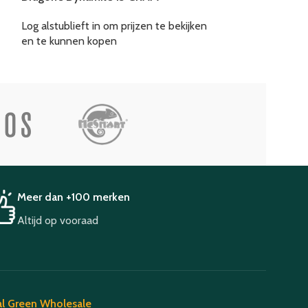
Log alstublieft in om prijzen te bekijken
Log alstublieft i
en te kunnen kopen
en te kunnen k
Meer dan +100 merken
Altijd op vooraad
l Green Wholesale