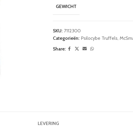
GEWICHT
SKU:
7112300
Categorieën:
Psilocybe Truffels
,
McSmar
Share:
LEVERING