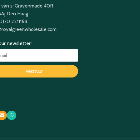
 van s-Gravenmade 40R
Aj Den Haag
(0)70 2211168
@royalgreenwholesale.com
 our newsletter!
Verstuur