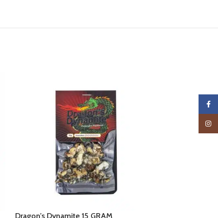
Faceb
Insta
Dragon’s Dynamite 15 GRAM
High Hawaiian