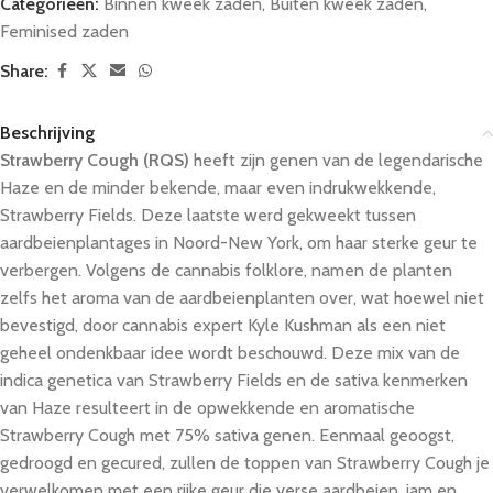
Categorieën:
Binnen kweek zaden
,
Buiten kweek zaden
,
Feminised zaden
Share:
Beschrijving
Strawberry Cough
(RQS)
heeft zijn genen van de legendarische
Haze en de minder bekende, maar even indrukwekkende,
Strawberry Fields. Deze laatste werd gekweekt tussen
aardbeienplantages in Noord-New York, om haar sterke geur te
verbergen. Volgens de cannabis folklore, namen de planten
zelfs het aroma van de aardbeienplanten over, wat hoewel niet
bevestigd, door cannabis expert Kyle Kushman als een niet
geheel ondenkbaar idee wordt beschouwd. Deze mix van de
indica genetica van Strawberry Fields en de sativa kenmerken
van Haze resulteert in de opwekkende en aromatische
Strawberry Cough met 75% sativa genen. Eenmaal geoogst,
gedroogd en gecured, zullen de toppen van Strawberry Cough je
verwelkomen met een rijke geur die verse aardbeien, jam en