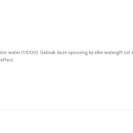
iter water (1:1000). Gebruik deze oplossing bij elke watergift to
effect.