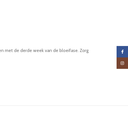
t en met de derde week van de bloeifase. Zorg
Faceb
Insta