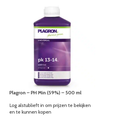
Plagron – PH Min (59%) – 500 ml
Plagron – PK 1
Log alstublieft in om prijzen te bekijken
Log alstublieft i
en te kunnen kopen
en te kunnen k