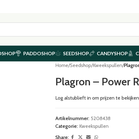
DSHOP
PADDOSHOP
SEEDSHOP
CANDYSHOP
Home
/
Seedshop
/
Kweekspullen
/
Plagro
Plagron – Power 
Log alstublieft in om prijzen te bekijk
Artikelnummer:
5208438
Categorie:
Kweekspullen
Share: