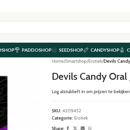
DSHOP
PADDOSHOP
SEEDSHOP
CANDYSHOP
Home
/
Smartshop
/
Erotiek
/
Devils Candy 
Devils Candy Oral 
Log alstublieft in om prijzen te bekijk
SKU:
4209452
Categorie:
Erotiek
Share: