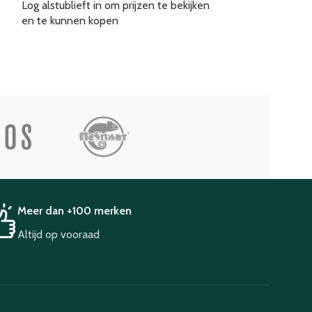
Log alstublieft in om prijzen te bekijken
High Octane Bo
en te kunnen kopen
Log alstublieft i
en te kunnen k
Meer dan +100 merken
Altijd op vooraad