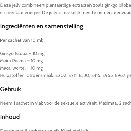
Deze jelly combineert plantaardige extracten zoals ginkgo bilo
en mentale energie. De jelly is makkelijk mee te nemen, eenvoudi
Ingrediënten en samenstelling
Per sachet van 10 ml:
Ginkgo Biloba – 10 mg
Muira Puama – 10 mg
Maca-wortel – 10 mg
Hulpstoffen: citroensmaak, E202, E211, E330, E415, E955, E967, g
Gebruik
Neem 1 sachet in vlak voor de seksuele activiteit. Maximaal 2 sac
Inhoud
Doosje met 5 sachets van elk 10 ml oral jelly.