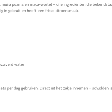
ba, muira puama en maca-wortel – drie ingrediënten die bekendst
g in gebruik en heeft een frisse citroensmaak.
ezuiverd water
hets per dag gebruiken. Direct uit het zakje innemen – schudden is