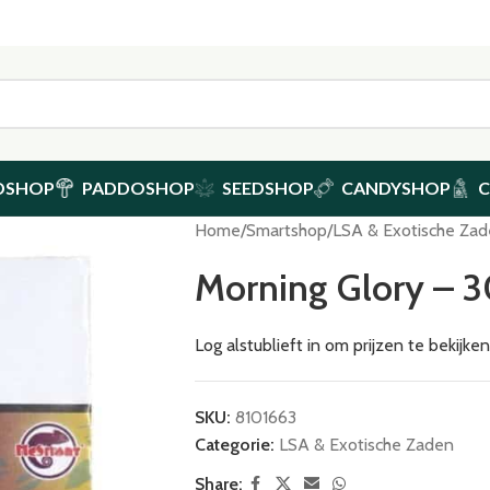
DSHOP
PADDOSHOP
SEEDSHOP
CANDYSHOP
Home
/
Smartshop
/
LSA & Exotische Za
Morning Glory – 
Log alstublieft in om prijzen te bekijk
SKU:
8101663
Categorie:
LSA & Exotische Zaden
Share: