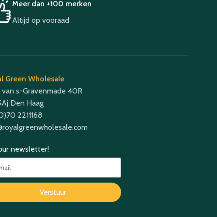
Meer dan +100 merken
Altijd op vooraad
l Green Wholesale
 van s-Gravenmade 40R
Aj Den Haag
(0)70 2211168
@royalgreenwholesale.com
 our newsletter!
Verstuur