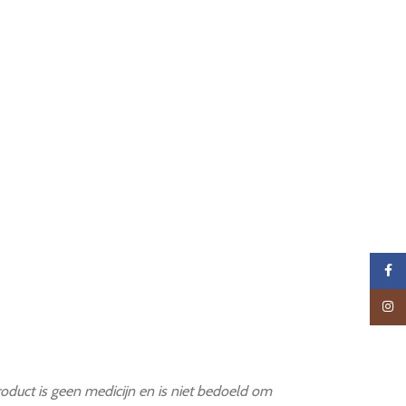
Faceb
Insta
roduct is geen medicijn en is niet bedoeld om