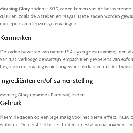
Morning Glory zaden – 300 zaden
komen van de betoverende Ip
culturen, zoals de Azteken en Maya’s. Deze zaden worden gewaa
oproepen van diepzinnige ervaringen.
Kenmerken
De zaden bevatten van nature LSA (lyserginezuuramide), een alkalo
van rust, verhoogd bewustzijn, empathie en gevoelens van eufori
begin van de ervaring is niet ongewoon en kan verminderd word
Ingrediënten en/of samenstelling
Morning Glory (Ipomoea Purpurea) zaden
Gebruik
Neem de zaden op een lege maag voor het beste effect. Kauw ze
water op. De eerste effecten treden meestal op na ongeveer ee